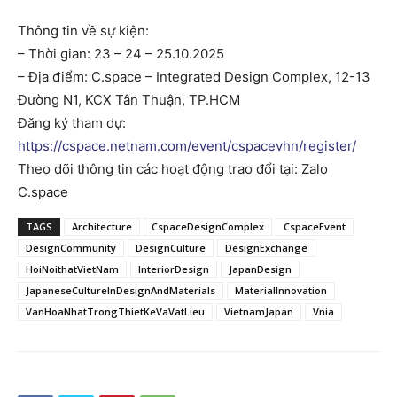
Thông tin về sự kiện:
– Thời gian: 23 – 24 – 25.10.2025
– Địa điểm: C.space – Integrated Design Complex, 12-13
Đường N1, KCX Tân Thuận, TP.HCM
Đăng ký tham dự:
https://cspace.netnam.com/event/cspacevhn/register/
Theo dõi thông tin các hoạt động trao đổi tại: Zalo
C.space
TAGS
Architecture
CspaceDesignComplex
CspaceEvent
DesignCommunity
DesignCulture
DesignExchange
HoiNoithatVietNam
InteriorDesign
JapanDesign
JapaneseCultureInDesignAndMaterials
MaterialInnovation
VanHoaNhatTrongThietKeVaVatLieu
VietnamJapan
Vnia