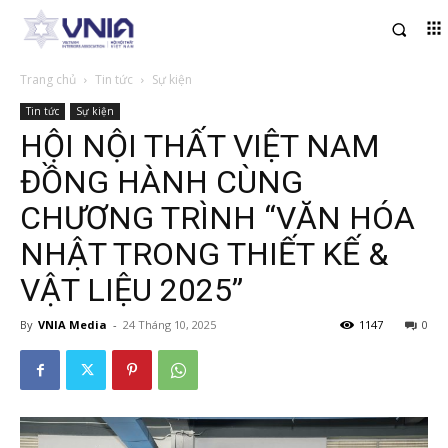
Trang chủ
Tin tức
Sự kiện
Tin tức
Sự kiện
HỘI NỘI THẤT VIỆT NAM
ĐỒNG HÀNH CÙNG
CHƯƠNG TRÌNH “VĂN HÓA
NHẬT TRONG THIẾT KẾ &
VẬT LIỆU 2025”
By
VNIA Media
-
24 Tháng 10, 2025
1147
0