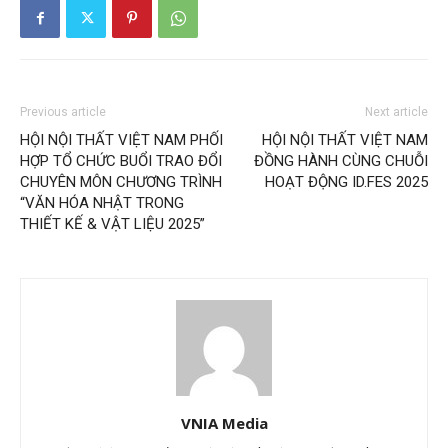
Previous article
Next article
HỘI NỘI THẤT VIỆT NAM PHỐI
HỘI NỘI THẤT VIỆT NAM
HỢP TỔ CHỨC BUỔI TRAO ĐỔI
ĐỒNG HÀNH CÙNG CHUỖI
CHUYÊN MÔN CHƯƠNG TRÌNH
HOẠT ĐỘNG ID.FES 2025
“VĂN HÓA NHẬT TRONG
THIẾT KẾ & VẬT LIỆU 2025”
VNIA Media