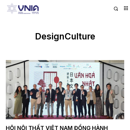
DesignCulture
HỘI NỘI THẤT VIỆT NAM ĐỒNG HÀNH