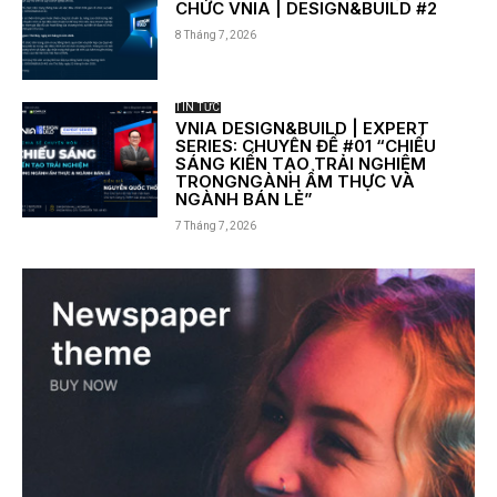
CHỨC VNIA | DESIGN&BUILD #2
8 Tháng 7, 2026
TIN TỨC
VNIA DESIGN&BUILD | EXPERT
SERIES: CHUYÊN ĐỀ #01 “CHIẾU
SÁNG KIẾN TẠO TRẢI NGHIỆM
TRONGNGÀNH ẨM THỰC VÀ
NGÀNH BÁN LẺ”
7 Tháng 7, 2026