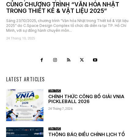
CÙNG CHƯƠNG TRÌNH “VĂN HÓA NHẬT
TRONG THIẾT KẾ & VẬT LIỆU 2025”
Sáng 23/10/2025, chương trình “Văn hóa Nhật trong Thiết kế & Vật liệu
2025” do C.Space Design Complex tổ chức đã diễn ra tại TP. Hồ Chí
Minh, với sự đồng hành chuyên môn...
24 Tháng 10, 2025
LATEST ARTICLES
TIN TỨC
CHÍNH THỨC CÔNG BỐ GIẢI VNIA
PICKLEBALL 2026
24 Tháng 7, 2026
TIN TỨC
THÔNG BÁO ĐIỀU CHỈNH LỊCH TỔ