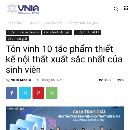
Trang chủ
Cuộc thi - Giải thưởng
Công trình đạt giải
Cuộc thi - Giải thưởng
Công trình đạt giải
Cuộc thi thiết kế
Đồ án đạt giải
Tôn vinh 10 tác phẩm thiết
kế nội thất xuất sắc nhất của
sinh viên
By
VNIA Media
-
19 Tháng 10, 2024
3897
0