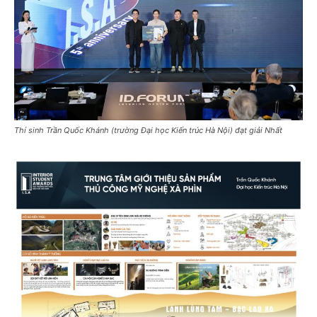
Thí sinh Trần Quốc Khánh (trường Đại học Kiến trúc Hà Nội) đạt giải Nhất