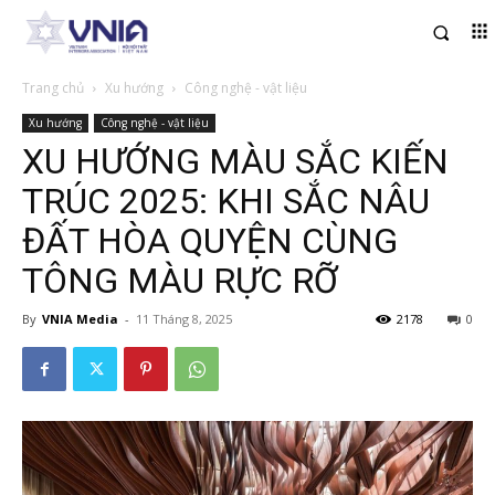
Trang chủ
Xu hướng
Công nghệ - vật liệu
Xu hướng
Công nghệ - vật liệu
XU HƯỚNG MÀU SẮC KIẾN
TRÚC 2025: KHI SẮC NÂU
ĐẤT HÒA QUYỆN CÙNG
TÔNG MÀU RỰC RỠ
By
VNIA Media
-
11 Tháng 8, 2025
2178
0