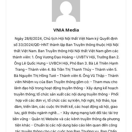
VNIA Media
Ngày 28/6/2024, Chủ tịch Hội Nội thất Việt Nam ký Quyết định
số 33/2024/QĐ-HNT thành lập Ban Truyền thông thuộc Hội Nội
thất Việt Nam. Ban Truyền thông Hội Nội thất Việt Nam gồm các
thành viên: 1. Ông Vương Đạo Hoàng – UVBTV Hội, Trưởng Ban 2.
Ông Lê Quốc Hưng – UVBCH Hội, Phó Ban 3. Bà Lê Thiên Hạnh
Trang – Thành viên 4. Bà Trần Thị Thanh Thủy – Thành viên 5.
Bà Nguyễn Thị Hồng Tươi – Thành viên 6. Ông Vũ Thập - Thành
viên Nhiệm vụ của Ban Truyền thông gồm có: - Tham mưu cho
lãnh đạo hội trong hoạt động truyền thông - Xây dựng kế hoạch
truyền thông; tổ chức sản xuất các nội dung truyền thông - Phối
hợp với các đơn vị, tổ chức các sự kiện, hội nghị, hội thảo, tọa
đàm, triển lãm, các cuộc thi thiết kế, các hoạt động xã hội, giao
lưu, giới thiệu ngành nghề… - Xây dựng mạng lưới đối tác tài trợ
bền vững - Quản trị Website và các kênh truyền thông đa phương
tiện khác - Chuẩn bị các nội dung báo cáo liên quan đến công
tác truyền thông cho các cuộc họp Ban Thường vụ, Ban Chấp