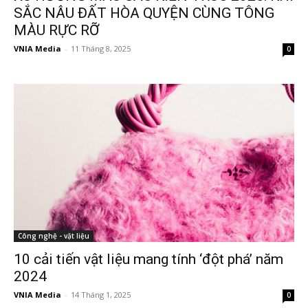
SẮC NÂU ĐẤT HÒA QUYỆN CÙNG TÔNG
MÀU RỰC RỠ
VNIA Media
-
11 Tháng 8, 2025
0
Công nghệ - vật liệu
10 cải tiến vật liệu mang tính ‘đột phá’ năm
2024
VNIA Media
-
14 Tháng 1, 2025
0