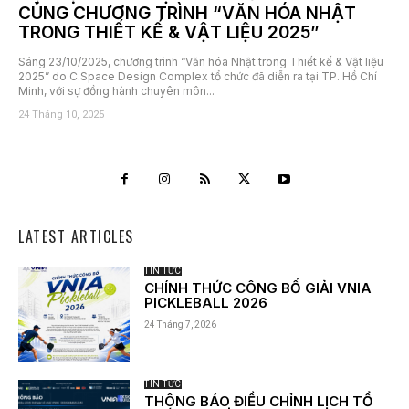
CÙNG CHƯƠNG TRÌNH “VĂN HÓA NHẬT
TRONG THIẾT KẾ & VẬT LIỆU 2025”
Sáng 23/10/2025, chương trình “Văn hóa Nhật trong Thiết kế & Vật liệu
2025” do C.Space Design Complex tổ chức đã diễn ra tại TP. Hồ Chí
Minh, với sự đồng hành chuyên môn...
24 Tháng 10, 2025
LATEST ARTICLES
TIN TỨC
CHÍNH THỨC CÔNG BỐ GIẢI VNIA
PICKLEBALL 2026
24 Tháng 7, 2026
TIN TỨC
THÔNG BÁO ĐIỀU CHỈNH LỊCH TỔ