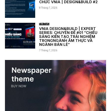
CHỨC VNIA | DESIGN&BUILD #2
8 Tháng 7, 2026
TIN TỨC
VNIA DESIGN&BUILD | EXPERT
SERIES: CHUYÊN ĐỀ #01 “CHIẾU
SÁNG KIẾN TẠO TRẢI NGHIỆM
TRONGNGÀNH ẨM THỰC VÀ
NGÀNH BÁN LẺ”
7 Tháng 7, 2026