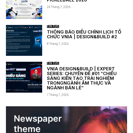
24 Tháng 7, 2026
TIN TỨC
THÔNG BÁO ĐIỀU CHỈNH LỊCH TỔ
CHỨC VNIA | DESIGN&BUILD #2
8 Tháng 7, 2026
TIN TỨC
VNIA DESIGN&BUILD | EXPERT
SERIES: CHUYÊN ĐỀ #01 “CHIẾU
SÁNG KIẾN TẠO TRẢI NGHIỆM
TRONGNGÀNH ẨM THỰC VÀ
NGÀNH BÁN LẺ”
7 Tháng 7, 2026