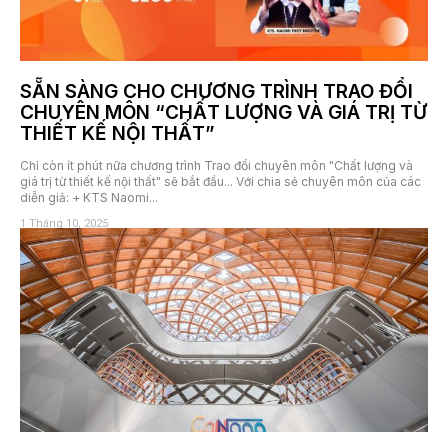
SẴN SÀNG CHO CHƯƠNG TRÌNH TRAO ĐỔI
CHUYÊN MÔN “CHẤT LƯỢNG VÀ GIÁ TRỊ TỪ
THIẾT KẾ NỘI THẤT”
Chỉ còn ít phút nữa chương trình Trao đổi chuyên môn "Chất lượng và
giá trị từ thiết kế nội thất" sẽ bắt đầu... Với chia sẻ chuyên môn của các
diễn giả: + KTS Naomi...
1 Tháng 10, 2025