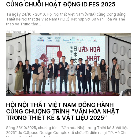
CÙNG CHUỖI HOẠT ĐỘNG ID.FES 2025
Từ ngày 24/10 - 26/10, Hội Nội thất Việt Nam (VNIA) cùng Cộng đồng
Thiết kế Nội thất trẻ Việt Nam (YIDC), kết hợp với Sở Văn Hóa và Thể
thao và Trung tâm...
24 Tháng 10, 2025
HỘI NỘI THẤT VIỆT NAM ĐỒNG HÀNH
CÙNG CHƯƠNG TRÌNH “VĂN HÓA NHẬT
TRONG THIẾT KẾ & VẬT LIỆU 2025”
Sáng 23/10/2025, chương trình “Văn hóa Nhật trong Thiết kế & Vật liệu
2025” do C.Space Design Complex tổ chức đã diễn ra tại TP. Hồ Chí