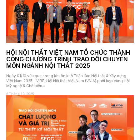
HỘI NỘI THẤT VIỆT NAM TỔ CHỨC THÀNH
CÔNG CHƯƠNG TRÌNH TRAO ĐỔI CHUYÊN
MÔN NGÀNH NỘI THẤT 2025
Ngày 01/10 vừa qua, trong khuôn khổ Triển lãm Nội thất & Xây dựng
Việt Nam 2025 - VIBE, Hội Nội thất Việt Nam (VNIA) phối hợp cùng Hội
Mỹ nghệ & Chế biến...
6 Tháng 10, 2025