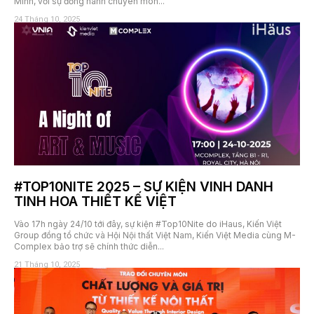
Minh, với sự đồng hành chuyên môn...
24 Tháng 10, 2025
#TOP10NITE 2025 – SỰ KIỆN VINH DANH
TINH HOA THIẾT KẾ VIỆT
Vào 17h ngày 24/10 tới đây, sự kiện #Top10Nite do iHaus, Kiến Việt
Group đồng tổ chức và Hội Nội thất Việt Nam, Kiến Việt Media cùng M-
Complex bảo trợ sẽ chính thức diễn...
21 Tháng 10, 2025