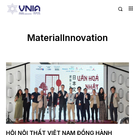
MaterialInnovation
HỘI NỘI THẤT VIỆT NAM ĐỒNG HÀNH