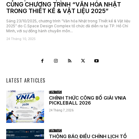
CÙNG CHƯƠNG TRÌNH “VĂN HÓA NHẬT
TRONG THIẾT KẾ & VẬT LIỆU 2025”
Sáng 23/10/2025, chương trình “Văn hóa Nhật trong Thiết kế & Vật liệu
2025” do C.Space Design Complex tổ chức đã diễn ra tại TP. Hồ Chí
Minh, với sự đồng hành chuyên môn...
24 Tháng 10, 2025
LATEST ARTICLES
TIN TỨC
CHÍNH THỨC CÔNG BỐ GIẢI VNIA
PICKLEBALL 2026
24 Tháng 7, 2026
TIN TỨC
THÔNG BÁO ĐIỀU CHỈNH LỊCH TỔ