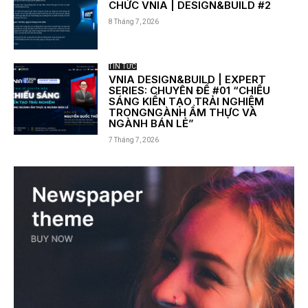
CHỨC VNIA | DESIGN&BUILD #2
8 Tháng 7, 2026
TIN TỨC
VNIA DESIGN&BUILD | EXPERT
SERIES: CHUYÊN ĐỀ #01 “CHIẾU
SÁNG KIẾN TẠO TRẢI NGHIỆM
TRONGNGÀNH ẨM THỰC VÀ
NGÀNH BÁN LẺ”
7 Tháng 7, 2026