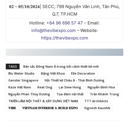
𝟎𝟐 – 𝟎𝟓/𝟏𝟎/𝟐𝟎𝟐𝟒| SECC, 799 Nguyễn Văn Linh, Tân Phú,
Q.7, TP.HCM
Hotline:
+84 96 696 57 47
– Email:
info@thevibexpo.com
– Website:
https://thevibexpo.com
TAGS
Bản sắc Đông Nam Á trong bối cảnh thiết kế mới
Blu Water Studio
Đặng Việt Khoa
Elle Decoration
Gensler Singapore
Hội Thiết kế Châu Á - Thái Bình Dương
Kaze Việt Nam
Keat Ong
Lai Siew Hong
Nguyễn Đình Hòa
Nguyễn Phan Thùy Dương
Tọa đàm nội thất
Trần Khánh Trung
TRIỂN LÃM NỘI THẤT & XÂY DỰNG VIỆT NAM
TTT Architects
𝐕𝐈𝐁𝐄
𝐕𝐈𝐄𝐓𝐍𝐀𝐌 𝐈𝐍𝐓𝐄𝐑𝐈𝐎𝐑 & 𝐁𝐔𝐈𝐋𝐃 𝐄𝐗𝐏𝐎
Vignesh Kaushik