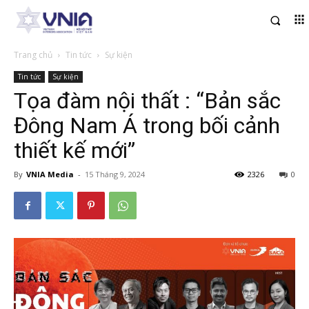
Trang chủ
Tin tức
Sự kiện
Tin tức
Sự kiện
Tọa đàm nội thất : “Bản sắc
Đông Nam Á trong bối cảnh
thiết kế mới”
By
VNIA Media
-
15 Tháng 9, 2024
2326
0