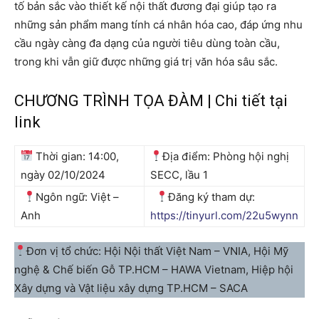
tố bản sắc vào thiết kế nội thất đương đại giúp tạo ra
những sản phẩm mang tính cá nhân hóa cao, đáp ứng nhu
cầu ngày càng đa dạng của người tiêu dùng toàn cầu,
trong khi vẫn giữ được những giá trị văn hóa sâu sắc.
CHƯƠNG TRÌNH TỌA ĐÀM | Chi tiết tại
link
Thời gian: 14:00,
Địa điểm: Phòng hội nghị
ngày 02/10/2024
SECC, lầu 1
Ngôn ngữ: Việt –
Đăng ký tham dự:
Anh
https://tinyurl.com/22u5wynn
Đơn vị tổ chức: Hội Nội thất Việt Nam – VNIA, Hội Mỹ
nghệ & Chế biến Gỗ TP.HCM – HAWA Vietnam, Hiệp hội
Xây dựng và Vật liệu xây dựng TP.HCM – SACA