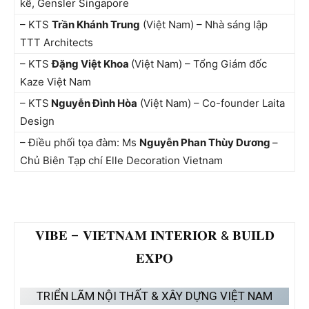
kế, Gensler Singapore
– KTS
Trần Khánh Trung
(Việt Nam) – Nhà sáng lập
TTT Architects
– KTS
Đặng Việt Khoa
(Việt Nam) – Tổng Giám đốc
Kaze Việt Nam
– KTS
Nguyễn Đình Hòa
(Việt Nam) – Co-founder Laita
Design
– Điều phối tọa đàm: Ms
Nguyễn Phan Thùy Dương
–
Chủ Biên Tạp chí Elle Decoration Vietnam
𝐕𝐈𝐁𝐄 – 𝐕𝐈𝐄𝐓𝐍𝐀𝐌 𝐈𝐍𝐓𝐄𝐑𝐈𝐎𝐑 & 𝐁𝐔𝐈𝐋𝐃
𝐄𝐗𝐏𝐎
TRIỂN LÃM NỘI THẤT & XÂY DỰNG VIỆT NAM