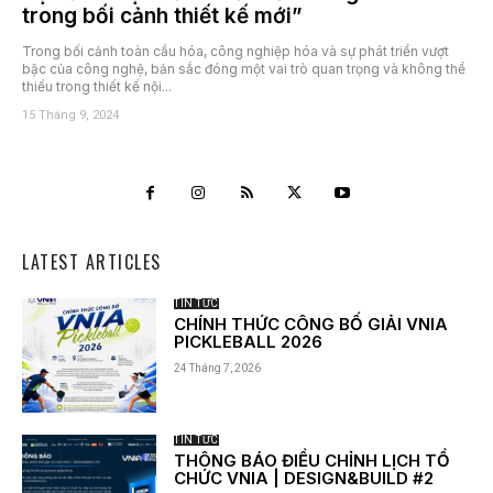
trong bối cảnh thiết kế mới”
Trong bối cảnh toàn cầu hóa, công nghiệp hóa và sự phát triển vượt
bậc của công nghệ, bản sắc đóng một vai trò quan trọng và không thể
thiếu trong thiết kế nội...
15 Tháng 9, 2024
LATEST ARTICLES
TIN TỨC
CHÍNH THỨC CÔNG BỐ GIẢI VNIA
PICKLEBALL 2026
24 Tháng 7, 2026
TIN TỨC
THÔNG BÁO ĐIỀU CHỈNH LỊCH TỔ
CHỨC VNIA | DESIGN&BUILD #2