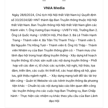
VNIA Media
Ngày 28/6/2024, Chủ tịch Hội Nội thất Việt Nam ký Quyết định
số 33/2024/QĐ-HNT thành lập Ban Truyền thông thuộc Hội Nội
thất Việt Nam. Ban Truyền thông Hội Nội thất Việt Nam gồm các
thành viên: 1. Ông Vương Đạo Hoàng – UVBTV Hội, Trưởng Ban 2.
Ông Lê Quốc Hưng – UVBCH Hội, Phó Ban 3. Bà Lê Thiên Hạnh
Trang – Thành viên 4. Bà Trần Thị Thanh Thủy – Thành viên 5.
Bà Nguyễn Thị Hồng Tươi – Thành viên 6. Ông Vũ Thập - Thành
viên Nhiệm vụ của Ban Truyền thông gồm có: - Tham mưu cho
lãnh đạo hội trong hoạt động truyền thông - Xây dựng kế hoạch
truyền thông; tổ chức sản xuất các nội dung truyền thông - Phối
hợp với các đơn vị, tổ chức các sự kiện, hội nghị, hội thảo, tọa
đàm, triển lãm, các cuộc thi thiết kế, các hoạt động xã hội, giao
lưu, giới thiệu ngành nghề… - Xây dựng mạng lưới đối tác tài trợ
bền vững - Quản trị Website và các kênh truyền thông đa phương
tiện khác - Chuẩn bị các nội dung báo cáo liên quan đến công
tác truyền thông cho các cuộc họp Ban Thường vụ, Ban Chấp
hành - Thực hiện các nhiệm vụ khác theo yêu cầu của Ban Lãnh
đạo Hội