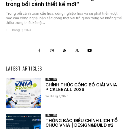
trong bối cảnh thiết kế mới”
Trong bối cảnh toàn cầu hóa, công nghiệp hóa và sự phát triển vượt
bậc của công nghệ, bản sắc đóng một vai trò quan trọng và không thể
thiếu trong thiết kế nội...
15 Tháng 9, 2024
LATEST ARTICLES
TIN TỨC
CHÍNH THỨC CÔNG BỐ GIẢI VNIA
PICKLEBALL 2026
24 Tháng 7, 2026
TIN TỨC
THÔNG BÁO ĐIỀU CHỈNH LỊCH TỔ
CHỨC VNIA | DESIGN&BUILD #2