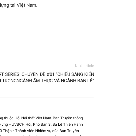
dựng tại Việt Nam.
Next article
RT SERIES: CHUYÊN ĐỀ #01 “CHIẾU SÁNG KIẾN
M TRONGNGÀNH ẨM THỰC VÀ NGÀNH BÁN LẺ”
g thuộc Hội Nội thất Việt Nam. Ban Truyền thông
 Hưng – UVBCH Hội, Phó Ban 3. Bà Lê Thiên Hạnh
 Vũ Thập - Thành viên Nhiệm vụ của Ban Truyền