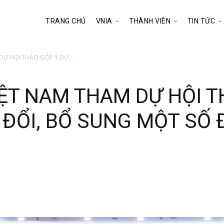
TRANG CHỦ
VNIA
THÀNH VIÊN
TIN TỨC
DỰ HỘI THẢO GÓP Ý DỰ...
IỆT NAM THAM DỰ HỘI 
ĐỔI, BỔ SUNG MỘT SỐ 