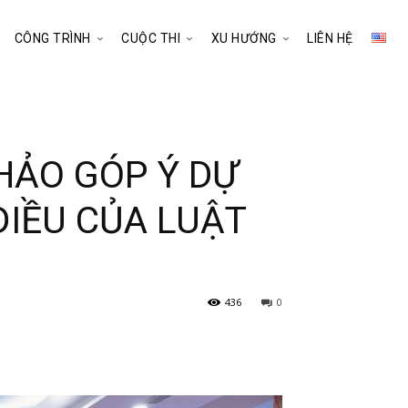
CÔNG TRÌNH
CUỘC THI
XU HƯỚNG
LIÊN HỆ
THẢO GÓP Ý DỰ
ĐIỀU CỦA LUẬT
436
0