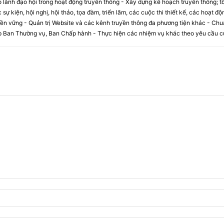
lãnh đạo hội trong hoạt động truyền thông - Xây dựng kế hoạch truyền thông; tổ
 sự kiện, hội nghị, hội thảo, tọa đàm, triển lãm, các cuộc thi thiết kế, các hoạt đ
 bền vững - Quản trị Website và các kênh truyền thông đa phương tiện khác - Chu
p Ban Thường vụ, Ban Chấp hành - Thực hiện các nhiệm vụ khác theo yêu cầu c