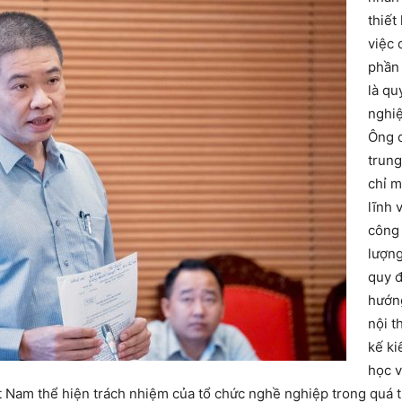
thiết
việc 
phần 
là qu
nghiệ
Ông c
trung
chỉ m
lĩnh 
công 
lượng
quy đ
hướng
nội t
kế ki
học v
t Nam thể hiện trách nhiệm của tổ chức nghề nghiệp trong quá t