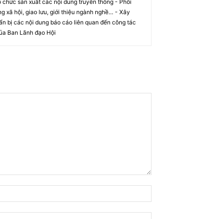
 chức sản xuất các nội dung truyền thông - Phối
ộng xã hội, giao lưu, giới thiệu ngành nghề… - Xây
ẩn bị các nội dung báo cáo liên quan đến công tác
ủa Ban Lãnh đạo Hội