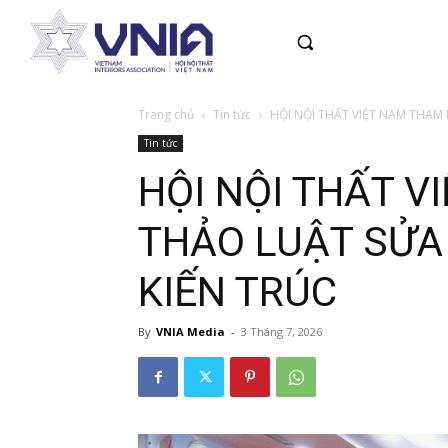
Trang chủ
Tin tức
HỘI NỘI THẤT VIỆT NAM THAM 
Tin tức
HỘI NỘI THẤT V
THẢO LUẬT SỬA 
KIẾN TRÚC
By
VNIA Media
-
3 Tháng 7, 2026