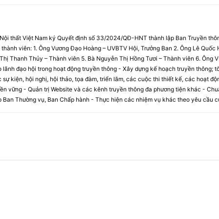
 Nội thất Việt Nam ký Quyết định số 33/2024/QĐ-HNT thành lập Ban Truyền thôn
c thành viên: 1. Ông Vương Đạo Hoàng – UVBTV Hội, Trưởng Ban 2. Ông Lê Quốc
n Thị Thanh Thủy – Thành viên 5. Bà Nguyễn Thị Hồng Tươi – Thành viên 6. Ông
lãnh đạo hội trong hoạt động truyền thông - Xây dựng kế hoạch truyền thông; tổ
 sự kiện, hội nghị, hội thảo, tọa đàm, triển lãm, các cuộc thi thiết kế, các hoạt đ
 bền vững - Quản trị Website và các kênh truyền thông đa phương tiện khác - Chu
p Ban Thường vụ, Ban Chấp hành - Thực hiện các nhiệm vụ khác theo yêu cầu c