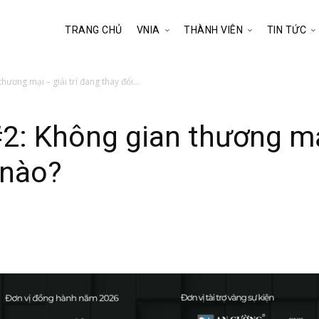
TRANG CHỦ
VNIA
THÀNH VIÊN
TIN TỨC
ơng mại – giải trí đang thay đổi...
: Không gian thương mại 
 nào?