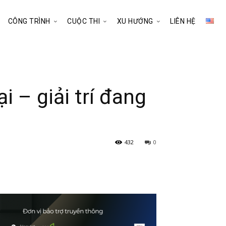
CÔNG TRÌNH
CUỘC THI
XU HƯỚNG
LIÊN HỆ
– giải trí đang
432
0