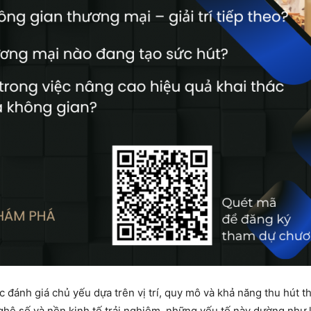
đánh giá chủ yếu dựa trên vị trí, quy mô và khả năng thu hút th
hệ số và nền kinh tế trải nghiệm, những yếu tố này dường như 