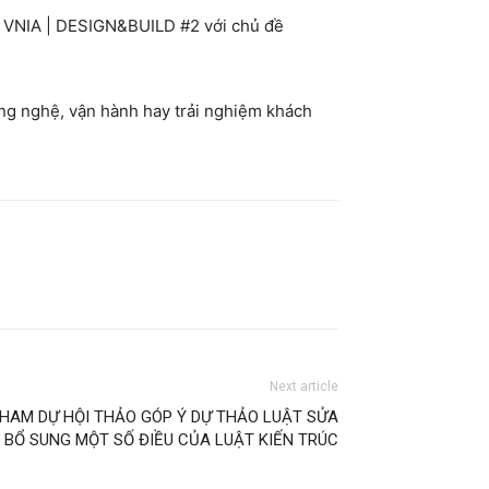
tại VNIA | DESIGN&BUILD #2 với chủ đề
ông nghệ, vận hành hay trải nghiệm khách
Next article
THAM DỰ HỘI THẢO GÓP Ý DỰ THẢO LUẬT SỬA
, BỔ SUNG MỘT SỐ ĐIỀU CỦA LUẬT KIẾN TRÚC