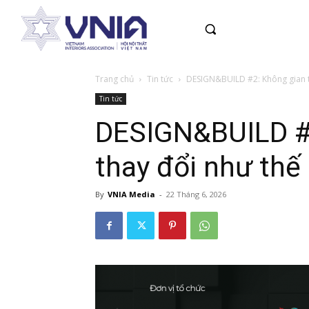
Trang chủ
Tin tức
DESIGN&BUILD #2: Không gian thư
Tin tức
DESIGN&BUILD #2
thay đổi như thế
By
VNIA Media
-
22 Tháng 6, 2026