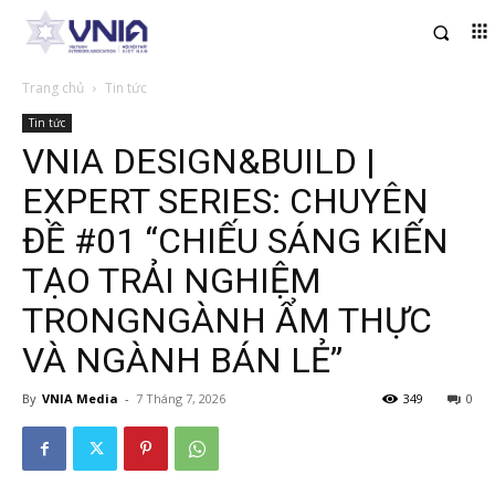
Trang chủ
Tin tức
Tin tức
VNIA DESIGN&BUILD |
EXPERT SERIES: CHUYÊN
ĐỀ #01 “CHIẾU SÁNG KIẾN
TẠO TRẢI NGHIỆM
TRONGNGÀNH ẨM THỰC
VÀ NGÀNH BÁN LẺ”
By
VNIA Media
-
7 Tháng 7, 2026
349
0