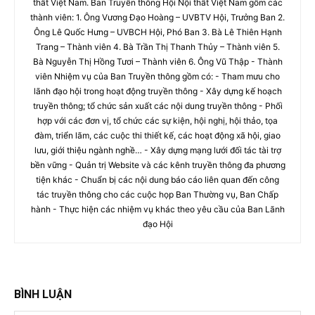
thất Việt Nam. Ban Truyền thông Hội Nội thất Việt Nam gồm các
thành viên: 1. Ông Vương Đạo Hoàng – UVBTV Hội, Trưởng Ban 2.
Ông Lê Quốc Hưng – UVBCH Hội, Phó Ban 3. Bà Lê Thiên Hạnh
Trang – Thành viên 4. Bà Trần Thị Thanh Thủy – Thành viên 5.
Bà Nguyễn Thị Hồng Tươi – Thành viên 6. Ông Vũ Thập - Thành
viên Nhiệm vụ của Ban Truyền thông gồm có: - Tham mưu cho
lãnh đạo hội trong hoạt động truyền thông - Xây dựng kế hoạch
truyền thông; tổ chức sản xuất các nội dung truyền thông - Phối
hợp với các đơn vị, tổ chức các sự kiện, hội nghị, hội thảo, tọa
đàm, triển lãm, các cuộc thi thiết kế, các hoạt động xã hội, giao
lưu, giới thiệu ngành nghề… - Xây dựng mạng lưới đối tác tài trợ
bền vững - Quản trị Website và các kênh truyền thông đa phương
tiện khác - Chuẩn bị các nội dung báo cáo liên quan đến công
tác truyền thông cho các cuộc họp Ban Thường vụ, Ban Chấp
hành - Thực hiện các nhiệm vụ khác theo yêu cầu của Ban Lãnh
đạo Hội
BÌNH LUẬN