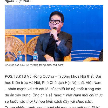
ngành nội thất”.
Chia sẻ của KTS Lê Trương trong buổi toạ đàm
PGS.TS.KTS Vũ Hồng Cương – Trưởng khoa Nội thất, Đại
học Kiến trúc Hà Nội, Phó Chủ tịch Hội Nội thất Việt Nam
– nhấn mạnh vai trò cốt lõi của thiết kế nội thất trong các
dự án xây dựng. Ông chia sẻ rằng:
” Việt Nam mới chỉ thực
sự bước vào thời kỳ hòa bình cách đây vài chục năm.
Trong chiến tranh, con người chỉ mong có một nơi để trú