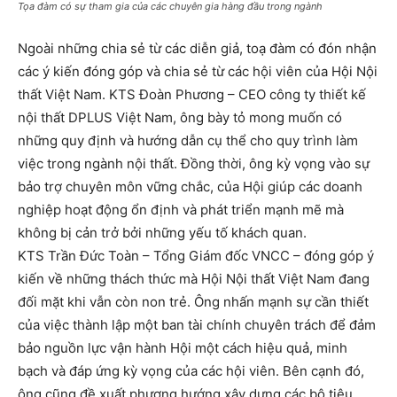
Tọa đàm có sự tham gia của các chuyên gia hàng đầu trong ngành
Ngoài những chia sẻ từ các diễn giả, toạ đàm có đón nhận
các ý kiến đóng góp và chia sẻ từ các hội viên của Hội Nội
thất Việt Nam. KTS Đoàn Phương – CEO công ty thiết kế
nội thất DPLUS Việt Nam, ông bày tỏ mong muốn có
những quy định và hướng dẫn cụ thể cho quy trình làm
việc trong ngành nội thất. Đồng thời, ông kỳ vọng vào sự
bảo trợ chuyên môn vững chắc, của Hội giúp các doanh
nghiệp hoạt động ổn định và phát triển mạnh mẽ mà
không bị cản trở bởi những yếu tố khách quan.
KTS Trần Đức Toàn – Tổng Giám đốc VNCC – đóng góp ý
kiến về những thách thức mà Hội Nội thất Việt Nam đang
đối mặt khi vẫn còn non trẻ. Ông nhấn mạnh sự cần thiết
của việc thành lập một ban tài chính chuyên trách để đảm
bảo nguồn lực vận hành Hội một cách hiệu quả, minh
bạch và đáp ứng kỳ vọng của các hội viên. Bên cạnh đó,
ông cũng đề xuất phương hướng xây dựng các bộ tiêu