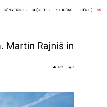
CÔNG TRÌNH
CUỘC THI
XU HƯỚNG
LIÊN HỆ
 Martin Rajniš in
1421
0