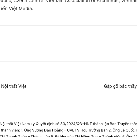
blic, Czech Centre, Vietnam Association of Architects, Vietna
iến Việt Media.
Nội thất Việt
Gặp gỡ bậc thầy 
 Nội thất Việt Nam ký Quyết định số 33/2024/QĐ-HNT thành lập Ban Truyền thôn
c thành viên: 1. Ông Vương Đạo Hoàng – UVBTV Hội, Trưởng Ban 2. Ông Lê Quốc
n Thị Thanh Thủy – Thành viên 5. Bà Nguyễn Thị Hồng Tươi – Thành viên 6. Ông