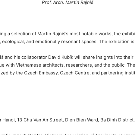
Prof. Arch. Martin Rajniš
ng a selection of Martin Rajniš’s most notable works, the exh
, ecological, and emotionally resonant spaces. The exhibition 
iš and his collaborator David Kubík will share insights into their
e with Vietnamese architects, researchers, and the public. The t
ized by the Czech Embassy, Czech Centre, and partnering instit
 Hanoi, 13 Chu Van An Street, Dien Bien Ward, Ba Dinh District