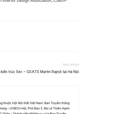
m Interior Design Association, Czech–
Next article
kiến trúc Séc – GS.KTS Martin Rajniš tại Hà Nội
g thuộc Hội Nội thất Việt Nam. Ban Truyền thông
 Hưng – UVBCH Hội, Phó Ban 3. Bà Lê Thiên Hạnh
 Vũ Thập - Thành viên Nhiệm vụ của Ban Truyền