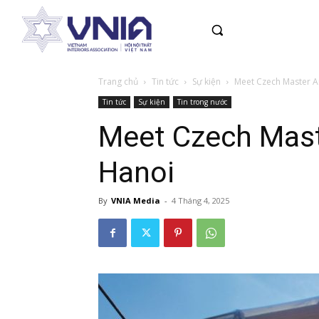
Trang chủ
Tin tức
Sự kiện
Meet Czech Master Arc
Tin tức
Sự kiện
Tin trong nước
Meet Czech Maste
Hanoi
By
VNIA Media
-
4 Tháng 4, 2025