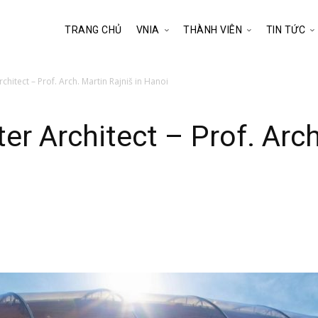
TRANG CHỦ
VNIA
THÀNH VIÊN
TIN TỨC
hitect – Prof. Arch. Martin Rajniš in Hanoi
r Architect – Prof. Arch.