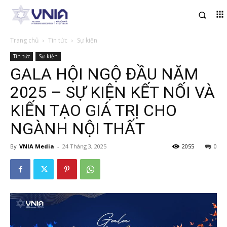
Trang chủ
Tin tức
Sự kiện
Tin tức
Sự kiện
GALA HỘI NGỘ ĐẦU NĂM
2025 – SỰ KIỆN KẾT NỐI VÀ
KIẾN TẠO GIÁ TRỊ CHO
NGÀNH NỘI THẤT
By
VNIA Media
-
24 Tháng 3, 2025
2055
0