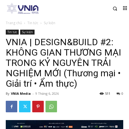
Trang chủ
Tin tức
Sự kiện
Tin tức
Sự kiện
VNIA | DESIGN&BUILD #2:
KHÔNG GIAN THƯƠNG MẠI
TRONG KỶ NGUYÊN TRẢI
NGHIỆM MỚI (Thương mại •
Giải trí • Ẩm thực)
By
VNIA Media
-
9 Tháng 6, 2026
511
0