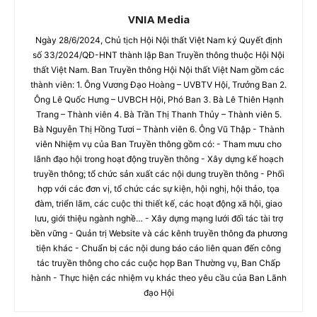
VNIA Media
Ngày 28/6/2024, Chủ tịch Hội Nội thất Việt Nam ký Quyết định
số 33/2024/QĐ-HNT thành lập Ban Truyền thông thuộc Hội Nội
thất Việt Nam. Ban Truyền thông Hội Nội thất Việt Nam gồm các
thành viên: 1. Ông Vương Đạo Hoàng – UVBTV Hội, Trưởng Ban 2.
Ông Lê Quốc Hưng – UVBCH Hội, Phó Ban 3. Bà Lê Thiên Hạnh
Trang – Thành viên 4. Bà Trần Thị Thanh Thủy – Thành viên 5.
Bà Nguyễn Thị Hồng Tươi – Thành viên 6. Ông Vũ Thập - Thành
viên Nhiệm vụ của Ban Truyền thông gồm có: - Tham mưu cho
lãnh đạo hội trong hoạt động truyền thông - Xây dựng kế hoạch
truyền thông; tổ chức sản xuất các nội dung truyền thông - Phối
hợp với các đơn vị, tổ chức các sự kiện, hội nghị, hội thảo, tọa
đàm, triển lãm, các cuộc thi thiết kế, các hoạt động xã hội, giao
lưu, giới thiệu ngành nghề… - Xây dựng mạng lưới đối tác tài trợ
bền vững - Quản trị Website và các kênh truyền thông đa phương
tiện khác - Chuẩn bị các nội dung báo cáo liên quan đến công
tác truyền thông cho các cuộc họp Ban Thường vụ, Ban Chấp
hành - Thực hiện các nhiệm vụ khác theo yêu cầu của Ban Lãnh
đạo Hội