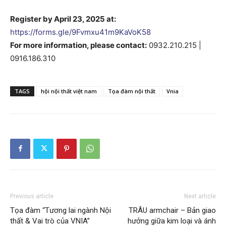
Register by April 23, 2025 at:
https://forms.gle/9Fvmxu41m9KaVoK58
For more information, please contact:
0932.210.215 |
0916.186.310
TAGS
hội nội thất việt nam
Tọa đàm nội thất
Vnia
Previous article
Next article
Tọa đàm “Tương lai ngành Nội
TRÂU armchair – Bản giao
thất & Vai trò của VNIA”
hưởng giữa kim loại và ánh