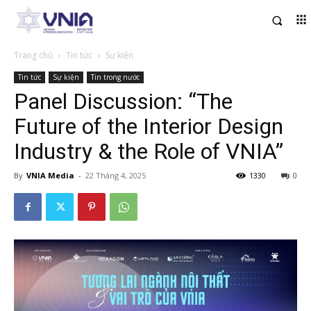
Trang chủ
Tin tức
Sự kiện
Tin tức
Sự kiện
Tin trong nước
Panel Discussion: “The
Future of the Interior Design
Industry & the Role of VNIA”
By
VNIA Media
-
22 Tháng 4, 2025
1330
0