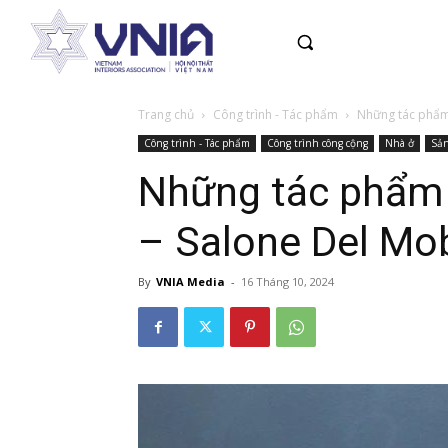
Trang chủ
Công trình - Tác phẩm
Những tác phẩm 
Công trình - Tác phẩm
Công trình công cộng
Nhà ở
Sản
Những tác phẩm 
– Salone Del Mo
By
VNIA Media
-
16 Tháng 10, 2024