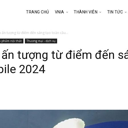
TRANG CHỦ
VNIA
THÀNH VIÊN
TIN TỨC
ấn tượng từ điểm đến sáng tạo toàn cầu...
 phẩm nội thất
Thương mại - dịch vụ
ấn tượng từ điểm đến sá
bile 2024