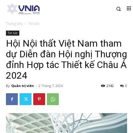
Trang chủ
Tin tức
Tin tức
Hội Nội thất Việt Nam tham
dự Diễn đàn Hội nghị Thượng
đỉnh Hợp tác Thiết kế Châu Á
2024
By
Quản trị viên
-
2 Tháng 7, 2024
2142
0