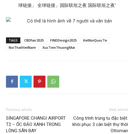
TAGS
CBDfair2025
FINDDesign2025
KetNoiQuocTe
NoiThatVietNam
XucTienThuongMai
Previous article
Next article
SINGAPORE CHANGI AIRPORT
Công trình trùng tu đặc biệt:
T2 – ỐC ĐẢO XANH TRONG
khôi phục 3 căn biệt thự thời
LÒNG SÂN BAY
Ottoman