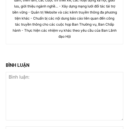
đàm, triển lãm, các cuộc thi thiết kế, các hoạt động xã hội, giao
lưu, giới thiệu ngành nghề… - Xây dựng mạng lưới đối tác tài trợ
bền vững - Quản trị Website và các kênh truyền thông đa phương
tiện khác - Chuẩn bị các nội dung báo cáo liên quan đến công
tác truyền thông cho các cuộc họp Ban Thường vụ, Ban Chấp
hành - Thực hiện các nhiệm vụ khác theo yêu cầu của Ban Lãnh
đạo Hội
BÌNH LUẬN