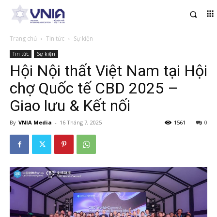
Trang chủ
Tin tức
Sự kiện
Tin tức
Sự kiện
Hội Nội thất Việt Nam tại Hội
chợ Quốc tế CBD 2025 –
Giao lưu & Kết nối
By
VNIA Media
-
16 Tháng 7, 2025
1561
0