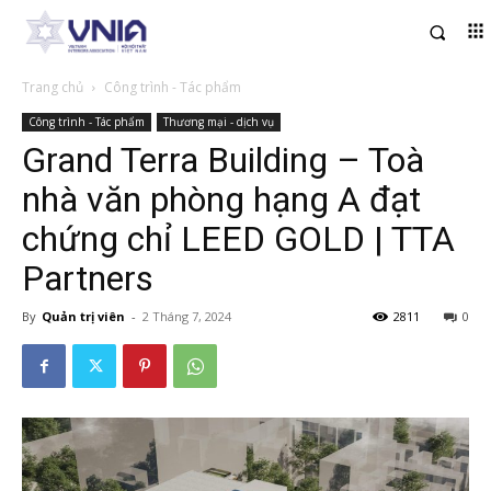
Trang chủ
Công trình - Tác phẩm
Công trình - Tác phẩm
Thương mại - dịch vụ
Grand Terra Building – Toà
nhà văn phòng hạng A đạt
chứng chỉ LEED GOLD | TTA
Partners
By
Quản trị viên
-
2 Tháng 7, 2024
2811
0