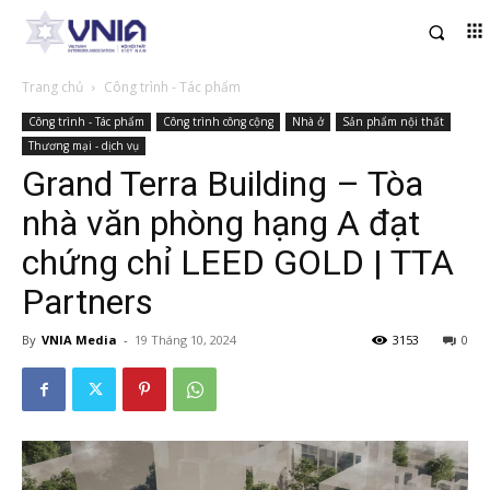
Trang chủ
Công trình - Tác phẩm
Công trình - Tác phẩm
Công trình công cộng
Nhà ở
Sản phẩm nội thất
Thương mại - dịch vụ
Grand Terra Building – Tòa
nhà văn phòng hạng A đạt
chứng chỉ LEED GOLD | TTA
Partners
By
VNIA Media
-
19 Tháng 10, 2024
3153
0