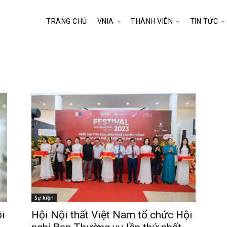
TRANG CHỦ
VNIA
THÀNH VIÊN
TIN TỨC
Sự kiện
ội
Hội Nội thất Việt Nam tổ chức Hội