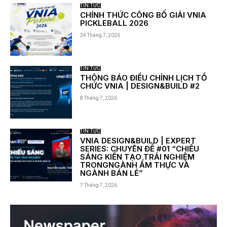
TIN TỨC
CHÍNH THỨC CÔNG BỐ GIẢI VNIA
PICKLEBALL 2026
24 Tháng 7, 2026
TIN TỨC
THÔNG BÁO ĐIỀU CHỈNH LỊCH TỔ
CHỨC VNIA | DESIGN&BUILD #2
8 Tháng 7, 2026
TIN TỨC
VNIA DESIGN&BUILD | EXPERT
SERIES: CHUYÊN ĐỀ #01 “CHIẾU
SÁNG KIẾN TẠO TRẢI NGHIỆM
TRONGNGÀNH ẨM THỰC VÀ
NGÀNH BÁN LẺ”
7 Tháng 7, 2026