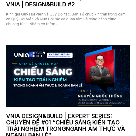
VNIA | DESIGN&BUILD #2
Kính gửi Quý Hội viên và Quý Đối tác, Ban Tổ chức xin trân trọng cảm
ơn Quý Hội viên và Quý Đối tác đã quan tâm và đồng hành cùng
chương trình. Nhằm có thêm...
8 Tháng 7, 2026
VNIA DESIGN&BUILD | EXPERT SERIES:
CHUYÊN ĐỀ #01 “CHIẾU SÁNG KIẾN TẠO
TRẢI NGHIỆM TRONGNGÀNH ẨM THỰC VÀ
NGÀNH BÁN LẺ”