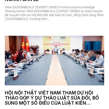
VNIA DESIGN&BUILD | EXPERT SERIES Professional Knowledge
Sharing Series VNIA DESIGN&BUILD | EXPERT SERIES là chuỗi chuyên
đề chuyên môn do Hội Nội thất Việt Nam tổ chức, đồng hành cùng VNIA
| DESIGN&BUILD. Chương trình...
7 Tháng 7, 2026
HỘI NỘI THẤT VIỆT NAM THAM DỰ HỘI
THẢO GÓP Ý DỰ THẢO LUẬT SỬA ĐỔI, BỔ
SUNG MỘT SỐ ĐIỀU CỦA LUẬT KIẾN...