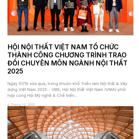
HỘI NỘI THẤT VIỆT NAM TỔ CHỨC
THÀNH CÔNG CHƯƠNG TRÌNH TRAO
ĐỔI CHUYÊN MÔN NGÀNH NỘI THẤT
2025
Ngày 01/10 vừa qua, trong khuôn khổ Triển lãm Nội thất & Xây
dựng Việt Nam 2025 - VIBE, Hội Nội thất Việt Nam (VNIA) phối
hợp cùng Hội Mỹ nghệ & Chế biến...
6 Tháng 10, 2025