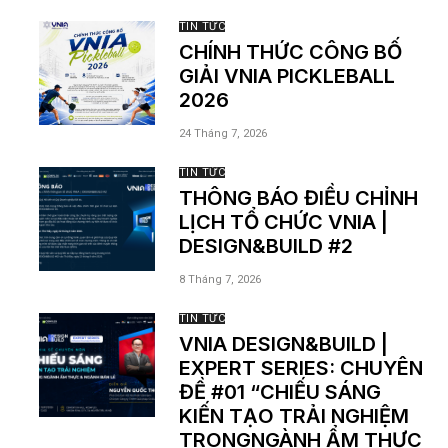
TIN TỨC
CHÍNH THỨC CÔNG BỐ
GIẢI VNIA PICKLEBALL
2026
24 Tháng 7, 2026
TIN TỨC
THÔNG BÁO ĐIỀU CHỈNH
LỊCH TỔ CHỨC VNIA |
DESIGN&BUILD #2
8 Tháng 7, 2026
TIN TỨC
VNIA DESIGN&BUILD |
EXPERT SERIES: CHUYÊN
ĐỀ #01 “CHIẾU SÁNG
KIẾN TẠO TRẢI NGHIỆM
TRONGNGÀNH ẨM THỰC