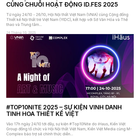
CÙNG CHUỖI HOẠT ĐỘNG ID.FES 2025
Từ ngày 24/10 - 26/10, Hội Nội thất Việt Nam (VNIA) cùng Cộng đồng
Thiết kế Nội thất trẻ Việt Nam (YIDC), kết hợp với Sở Văn Hóa và Thể
thao và Trung tâm...
24 Tháng 10, 2025
#TOP10NITE 2025 – SỰ KIỆN VINH DANH
TINH HOA THIẾT KẾ VIỆT
Vào 17h ngày 24/10 tới đây, sự kiện #Top10Nite do iHaus, Kiến Việt
Group đồng tổ chức và Hội Nội thất Việt Nam, Kiến Việt Media cùng M-
Complex bảo trợ sẽ chính thức diễn...