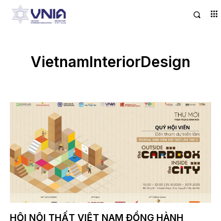
VietnamInteriorDesign
HỘI NỘI THẤT VIỆT NAM ĐỒNG HÀNH