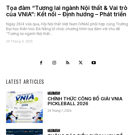
Tọa đàm “Tương lai ngành Nội thất & Vai trò
của VNIA”: Kết nối – Định hướng – Phát triển
Ngày 26/4 vừa qua, Hội Nội thất Việt Nam (VNIA) phối hợp cùng Trường
Đại học Kiến trúc Đà Nẵng tổ chức chương trình tọa đàm với chủ đề
“Tương lai ngành Nội thất...
29 Tháng 4, 2025
LATEST ARTICLES
TIN TỨC
CHÍNH THỨC CÔNG BỐ GIẢI VNIA
PICKLEBALL 2026
24 Tháng 7, 2026
TIN TỨC