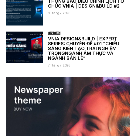
THÔNG BÁO ĐIỀU CHỈNH LỊCH TỔ
CHỨC VNIA | DESIGN&BUILD #2
8 Tháng 7, 2026
TIN TỨC
VNIA DESIGN&BUILD | EXPERT
SERIES: CHUYÊN ĐỀ #01 “CHIẾU
SÁNG KIẾN TẠO TRẢI NGHIỆM
TRONGNGÀNH ẨM THỰC VÀ
NGÀNH BÁN LẺ”
7 Tháng 7, 2026