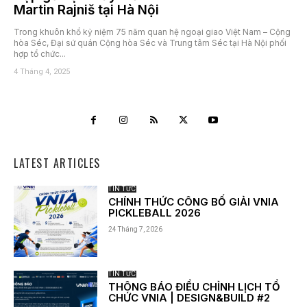
Martin Rajniš tại Hà Nội
Trong khuôn khổ kỷ niệm 75 năm quan hệ ngoại giao Việt Nam – Cộng
hòa Séc, Đại sứ quán Cộng hòa Séc và Trung tâm Séc tại Hà Nội phối
hợp tổ chức...
4 Tháng 4, 2025
LATEST ARTICLES
TIN TỨC
CHÍNH THỨC CÔNG BỐ GIẢI VNIA
PICKLEBALL 2026
24 Tháng 7, 2026
TIN TỨC
THÔNG BÁO ĐIỀU CHỈNH LỊCH TỔ
CHỨC VNIA | DESIGN&BUILD #2