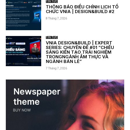
TIN TỨC
THÔNG BÁO ĐIỀU CHỈNH LỊCH TỔ
CHỨC VNIA | DESIGN&BUILD #2
8 Tháng 7, 2026
TIN TỨC
VNIA DESIGN&BUILD | EXPERT
SERIES: CHUYÊN ĐỀ #01 “CHIẾU
SÁNG KIẾN TẠO TRẢI NGHIỆM
TRONGNGÀNH ẨM THỰC VÀ
NGÀNH BÁN LẺ”
7 Tháng 7, 2026