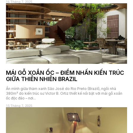
16 Tháng 7, 2025
MÁI GỖ XOẮN ỐC – ĐIỂM NHẤN KIẾN TRÚC
GIỮA THIÊN NHIÊN BRAZIL
Ẩn mình giữa thảm xanh São José do Rio Preto (Brazil), ngôi nhà
380m² do kiến trúc sư Victor B. Ortiz thiết kế nổi bật với mái gỗ xoắn
ốc độc đáo – nơi...
15 Tháng 7, 2025