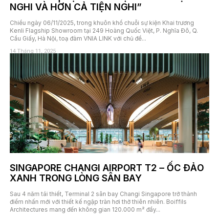
NGHI VÀ HƠN CẢ TIỆN NGHI”
Chiều ngày 06/11/2025, trong khuôn khổ chuỗi sự kiện Khai trương
Kenli Flagship Showroom tại 249 Hoàng Quốc Việt, P. Nghĩa Đô, Q.
Cầu Giấy, Hà Nội, toạ đàm VNIA LINK với chủ đề...
14 Tháng 11, 2025
SINGAPORE CHANGI AIRPORT T2 – ỐC ĐẢO
XANH TRONG LÒNG SÂN BAY
Sau 4 năm tái thiết, Terminal 2 sân bay Changi Singapore trở thành
điểm nhấn mới với thiết kế ngập tràn hơi thở thiên nhiên. Boiffils
Architectures mang đến không gian 120.000 m² đầy...