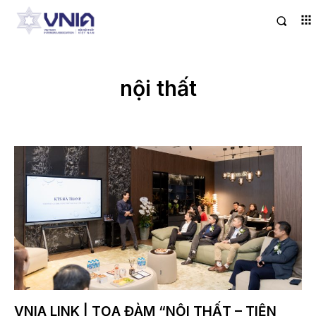
nội thất
VNIA LINK | TỌA ĐÀM “NỘI THẤT – TIỆN