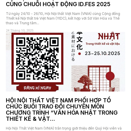
CÙNG CHUỖI HOẠT ĐỘNG ID.FES 2025
Từ ngày 24/10 - 26/10, Hội Nội thất Việt Nam (VNIA) cùng Cộng đồng
Thiết kế Nội thất trẻ Việt Nam (YIDC), kết hợp với Sở Văn Hóa và Thể
thao và Trung tâm...
24 Tháng 10, 2025
HỘI NỘI THẤT VIỆT NAM PHỐI HỢP TỔ
CHỨC BUỔI TRAO ĐỔI CHUYÊN MÔN
CHƯƠNG TRÌNH “VĂN HÓA NHẬT TRONG
THIẾT KẾ & VẬT...
Hội Nội Thất Việt Nam (VNIA) trân trọng giới thiệu đến Quý Hội viên và