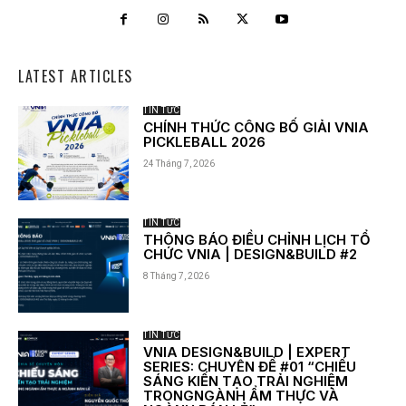
LATEST ARTICLES
TIN TỨC
CHÍNH THỨC CÔNG BỐ GIẢI VNIA
PICKLEBALL 2026
24 Tháng 7, 2026
TIN TỨC
THÔNG BÁO ĐIỀU CHỈNH LỊCH TỔ
CHỨC VNIA | DESIGN&BUILD #2
8 Tháng 7, 2026
TIN TỨC
VNIA DESIGN&BUILD | EXPERT
SERIES: CHUYÊN ĐỀ #01 “CHIẾU
SÁNG KIẾN TẠO TRẢI NGHIỆM
TRONGNGÀNH ẨM THỰC VÀ