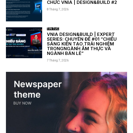
CHỨC VNIA | DESIGN&BUILD #2
8 Tháng 7, 2026
TIN TỨC
VNIA DESIGN&BUILD | EXPERT
SERIES: CHUYÊN ĐỀ #01 “CHIẾU
SÁNG KIẾN TẠO TRẢI NGHIỆM
TRONGNGÀNH ẨM THỰC VÀ
NGÀNH BÁN LẺ”
7 Tháng 7, 2026