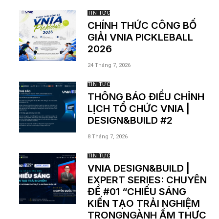
TIN TỨC
CHÍNH THỨC CÔNG BỐ
GIẢI VNIA PICKLEBALL
2026
24 Tháng 7, 2026
TIN TỨC
THÔNG BÁO ĐIỀU CHỈNH
LỊCH TỔ CHỨC VNIA |
DESIGN&BUILD #2
8 Tháng 7, 2026
TIN TỨC
VNIA DESIGN&BUILD |
EXPERT SERIES: CHUYÊN
ĐỀ #01 “CHIẾU SÁNG
KIẾN TẠO TRẢI NGHIỆM
TRONGNGÀNH ẨM THỰC