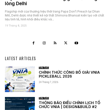
lòng Delhi
Flagship mới của thương hiệu thời trang Papa Don’t Preach tại Dhan
Mill, Dehli được nhà thiết kế nội thất Shimona Bhansali kiến tạo với chất
liệu tinh tế, hình khối điêu khắc và...
19 Tháng 8, 2025
LATEST ARTICLES
TIN TỨC
CHÍNH THỨC CÔNG BỐ GIẢI VNIA
PICKLEBALL 2026
24 Tháng 7, 2026
TIN TỨC
THÔNG BÁO ĐIỀU CHỈNH LỊCH TỔ
CHỨC VNIA | DESIGN&BUILD #2