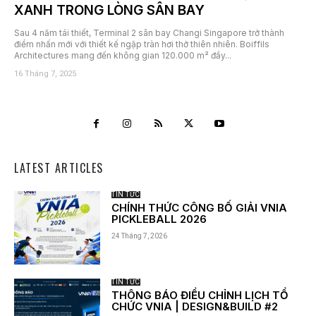
XANH TRONG LÒNG SÂN BAY
Sau 4 năm tái thiết, Terminal 2 sân bay Changi Singapore trở thành
điểm nhấn mới với thiết kế ngập tràn hơi thở thiên nhiên. Boiffils
Architectures mang đến không gian 120.000 m² đầy...
16 Tháng 7, 2025
LATEST ARTICLES
TIN TỨC
CHÍNH THỨC CÔNG BỐ GIẢI VNIA
PICKLEBALL 2026
24 Tháng 7, 2026
TIN TỨC
THÔNG BÁO ĐIỀU CHỈNH LỊCH TỔ
CHỨC VNIA | DESIGN&BUILD #2