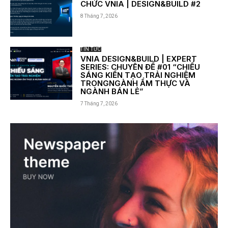
CHỨC VNIA | DESIGN&BUILD #2
8 Tháng 7, 2026
TIN TỨC
VNIA DESIGN&BUILD | EXPERT
SERIES: CHUYÊN ĐỀ #01 “CHIẾU
SÁNG KIẾN TẠO TRẢI NGHIỆM
TRONGNGÀNH ẨM THỰC VÀ
NGÀNH BÁN LẺ”
7 Tháng 7, 2026