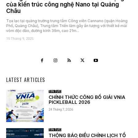
của kiến trúc công nghệ Nano tại Quảng
Châu
Tọa lạc tại quảng trường trung tâm Công viên Cannano (quận Hoàng
Phố, Quảng Châu), Trung tâm Triển lãm gây ấn tượng với thiết kế mái
vòm độc đáo, đường kính 39m, cao 21m...
15 Tháng 9, 2025
LATEST ARTICLES
TIN TỨC
CHÍNH THỨC CÔNG BỐ GIẢI VNIA
PICKLEBALL 2026
24 Tháng 7, 2026
TIN TỨC
THÔNG BÁO ĐIỀU CHỈNH LỊCH TỔ