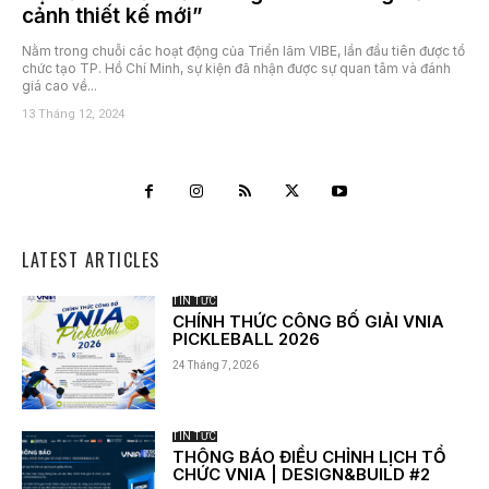
cảnh thiết kế mới”
Nằm trong chuỗi các hoạt động của Triển lãm VIBE, lần đầu tiên được tổ
chức tạo TP. Hồ Chí Minh, sự kiện đã nhận được sự quan tâm và đánh
giá cao về...
13 Tháng 12, 2024
LATEST ARTICLES
TIN TỨC
CHÍNH THỨC CÔNG BỐ GIẢI VNIA
PICKLEBALL 2026
24 Tháng 7, 2026
TIN TỨC
THÔNG BÁO ĐIỀU CHỈNH LỊCH TỔ
CHỨC VNIA | DESIGN&BUILD #2