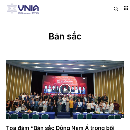
Bản sắc
Tọa đàm “Bản sắc Đông Nam Á trong bối