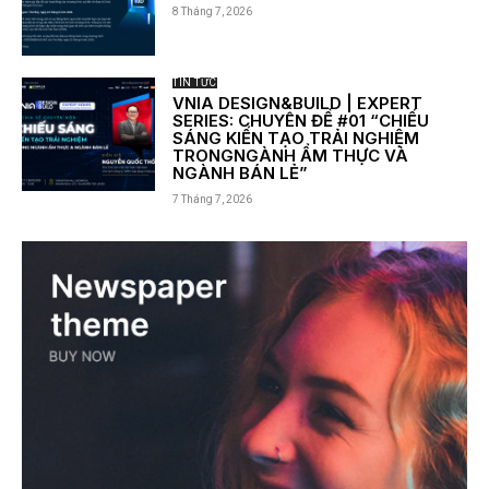
8 Tháng 7, 2026
TIN TỨC
VNIA DESIGN&BUILD | EXPERT
SERIES: CHUYÊN ĐỀ #01 “CHIẾU
SÁNG KIẾN TẠO TRẢI NGHIỆM
TRONGNGÀNH ẨM THỰC VÀ
NGÀNH BÁN LẺ”
7 Tháng 7, 2026