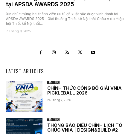
tại APSDA AWARDS 2025
Xin chúc mừng hai thành viên ưu tú đã xuất sắc được vinh danh tại
APSDA AWARDS 2025 – Giải thưởng Thiết kế Nội thất Châu Á do Hiệp
hội Thiết kế Nội thất...
7 Tháng 8, 2025
LATEST ARTICLES
TIN TỨC
CHÍNH THỨC CÔNG BỐ GIẢI VNIA
PICKLEBALL 2026
24 Tháng 7, 2026
TIN TỨC
THÔNG BÁO ĐIỀU CHỈNH LỊCH TỔ
CHỨC VNIA | DESIGN&BUILD #2