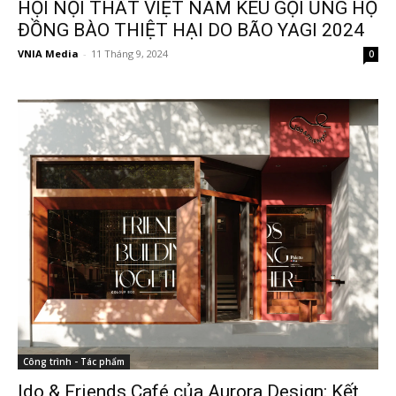
HỘI NỘI THẤT VIỆT NAM KÊU GỌI ỦNG HỘ
ĐỒNG BÀO THIỆT HẠI DO BÃO YAGI 2024
VNIA Media
-
11 Tháng 9, 2024
0
Công trình - Tác phẩm
Ido & Friends Café của Aurora Design: Kết