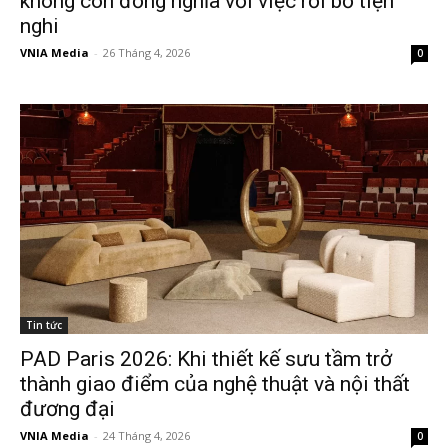
không còn đồng nghĩa với việc rời bỏ tiện
nghi
VNIA Media
-
26 Tháng 4, 2026
0
Tin tức
PAD Paris 2026: Khi thiết kế sưu tầm trở
thành giao điểm của nghệ thuật và nội thất
đương đại
VNIA Media
-
24 Tháng 4, 2026
0