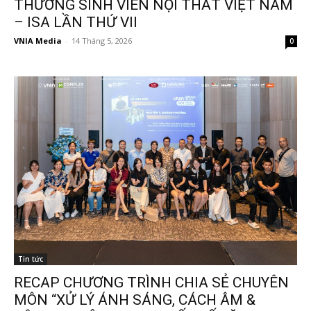
THƯỞNG SINH VIÊN NỘI THẤT VIỆT NAM
– ISA LẦN THỨ VII
VNIA Media
-
14 Tháng 5, 2026
0
Tin tức
RECAP CHƯƠNG TRÌNH CHIA SẺ CHUYÊN
MÔN “XỬ LÝ ÁNH SÁNG, CÁCH ÂM &