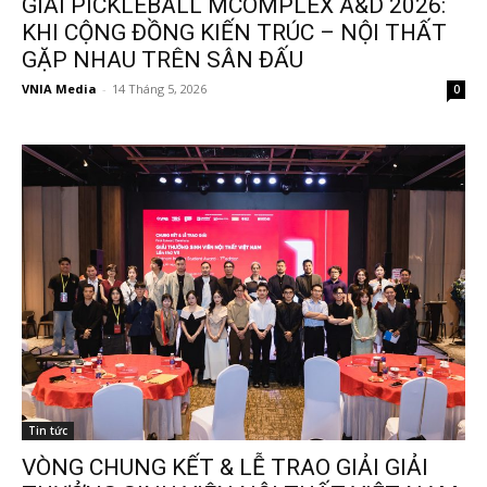
GIẢI PICKLEBALL MCOMPLEX A&D 2026:
KHI CỘNG ĐỒNG KIẾN TRÚC – NỘI THẤT
GẶP NHAU TRÊN SÂN ĐẤU
VNIA Media
-
14 Tháng 5, 2026
0
Tin tức
VÒNG CHUNG KẾT & LỄ TRAO GIẢI GIẢI