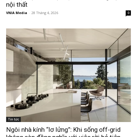
nội thất
VNIA Media
-
28 Tháng 4, 2026
0
Tin tức
Ngôi nhà kính “lơ lửng”: Khi sống off-grid