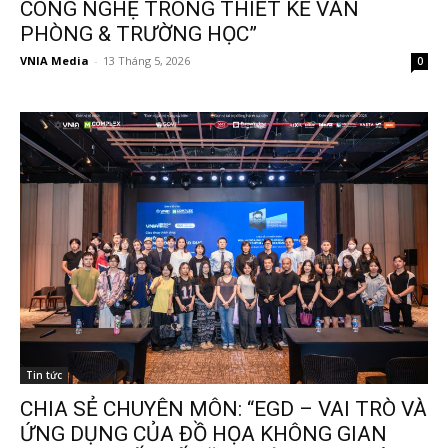
CÔNG NGHỆ TRONG THIẾT KẾ VĂN
PHÒNG & TRƯỜNG HỌC”
VNIA Media
-
13 Tháng 5, 2026
0
Tin tức
CHIA SẺ CHUYÊN MÔN: “EGD – VAI TRÒ VÀ
ỨNG DỤNG CỦA ĐỒ HỌA KHÔNG GIAN