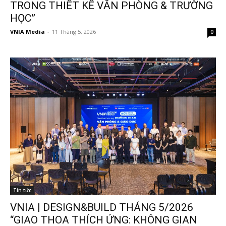
TRONG THIẾT KẾ VĂN PHÒNG & TRƯỜNG
HỌC”
VNIA Media
-
11 Tháng 5, 2026
0
Tin tức
VNIA | DESIGN&BUILD THÁNG 5/2026
“GIAO THOA THÍCH ỨNG: KHÔNG GIAN