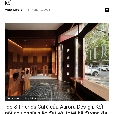
kế
VNIA Media
-
16 Tháng 10, 2024
0
Công trình - Tác phẩm
Ido & Friends Café của Aurora Design: Kết
nối chủ nghĩa hiện đại với thiết kế đương đại