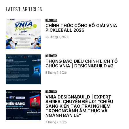
LATEST ARTICLES
TIN TỨC
CHÍNH THỨC CÔNG BỐ GIẢI VNIA
PICKLEBALL 2026
24 Tháng 7, 2026
TIN TỨC
THÔNG BÁO ĐIỀU CHỈNH LỊCH TỔ
CHỨC VNIA | DESIGN&BUILD #2
8 Tháng 7, 2026
TIN TỨC
VNIA DESIGN&BUILD | EXPERT
SERIES: CHUYÊN ĐỀ #01 “CHIẾU
SÁNG KIẾN TẠO TRẢI NGHIỆM
TRONGNGÀNH ẨM THỰC VÀ
NGÀNH BÁN LẺ”
7 Tháng 7, 2026