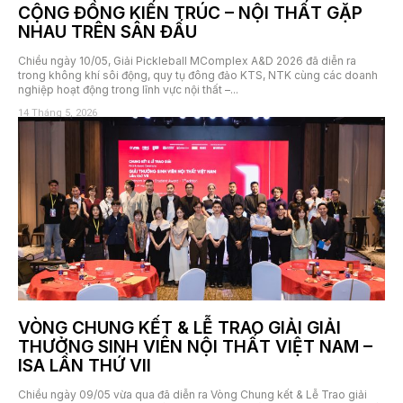
CỘNG ĐỒNG KIẾN TRÚC – NỘI THẤT GẶP
NHAU TRÊN SÂN ĐẤU
Chiều ngày 10/05, Giải Pickleball MComplex A&D 2026 đã diễn ra
trong không khí sôi động, quy tụ đông đảo KTS, NTK cùng các doanh
nghiệp hoạt động trong lĩnh vực nội thất –...
14 Tháng 5, 2026
VÒNG CHUNG KẾT & LỄ TRAO GIẢI GIẢI
THƯỞNG SINH VIÊN NỘI THẤT VIỆT NAM –
ISA LẦN THỨ VII
Chiều ngày 09/05 vừa qua đã diễn ra Vòng Chung kết & Lễ Trao giải