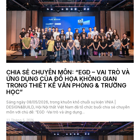
CHIA SẺ CHUYÊN MÔN: “EGD – VAI TRÒ VÀ
ỨNG DỤNG CỦA ĐỒ HỌA KHÔNG GIAN
TRONG THIẾT KẾ VĂN PHÒNG & TRƯỜNG
HỌC”
Sáng ngày 08/05/2026, trong khuôn khổ chuỗi sự kiện VNIA |
DESIGN&BUILD, Hội Nội thất Việt Nam đã tổ chức buổi chia sẻ chuyên
môn với chủ đề: “EGD -Vai trò và ứng dụng...
11 Tháng 5, 2026