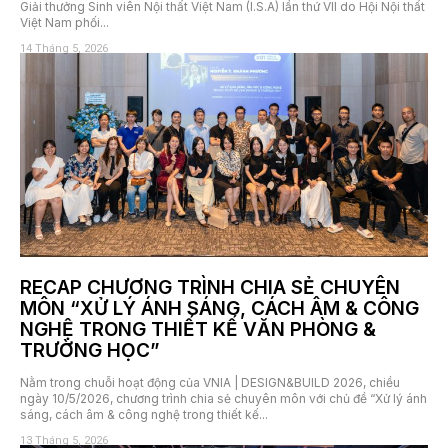
Giải thưởng Sinh viên Nội thất Việt Nam (I.S.A) lần thứ VII do Hội Nội thất
Việt Nam phối...
14 Tháng 5, 2026
RECAP CHƯƠNG TRÌNH CHIA SẺ CHUYÊN
MÔN “XỬ LÝ ÁNH SÁNG, CÁCH ÂM & CÔNG
NGHỆ TRONG THIẾT KẾ VĂN PHÒNG &
TRƯỜNG HỌC”
Nằm trong chuỗi hoạt động của VNIA | DESIGN&BUILD 2026, chiều
ngày 10/5/2026, chương trình chia sẻ chuyên môn với chủ đề “Xử lý ánh
sáng, cách âm & công nghệ trong thiết kế...
13 Tháng 5, 2026