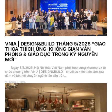
VNIA | DESIGN&BUILD THÁNG 5/2026 “GIAO
THOA THÍCH ỨNG: KHÔNG GIAN VĂN
PHÒNG & GIÁO DỤC TRONG KỶ NGUYÊN
MỚI”
Ngày 8/5/2026, Hội Nội thất Việt Nam phối hợp cùng Mcomplex tổ
chức chương trình VNIA | DESIGN&BUILD – chuỗi sự kiện triển lãm, tọa
đàm và kết nối chuyên ngành lần đầu tiên...
9 Tháng 5, 2026